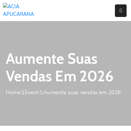
Home
Institucional
Serviços
Aumente Suas
Campanhas
Vendas Em 2026
Convênios
E
Home
Event
Aumente suas vendas em 2026
Benefícios
Fórum
Desenvolve
Instituto