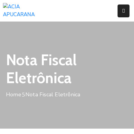
Home
Institucional
Serviços
Nota Fiscal
Campanhas
Eletrônica
Convênios
E
Home
Nota Fiscal Eletrônica
Benefícios
Fórum
Desenvolve
Instituto