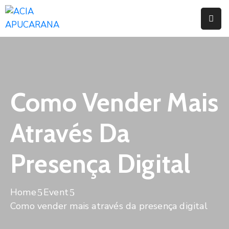
Home
Institucional
Serviços
Como Vender Mais
Campanhas
Através Da
Convênios
E
Presença Digital
Benefícios
Fórum
Home
Event
Desenvolve
Como vender mais através da presença digital
Instituto