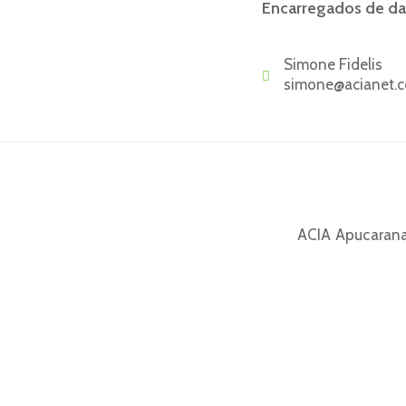
Encarregados de d
Simone Fidelis
simone@acianet.c
ACIA Apucarana