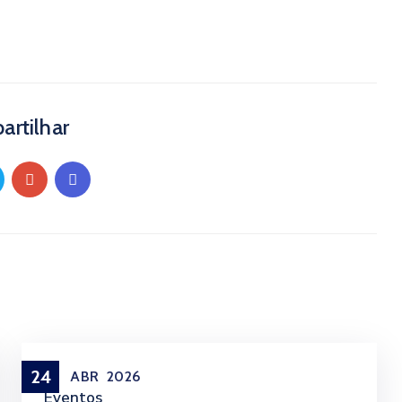
rtilhar
24
ABR
2026
Eventos