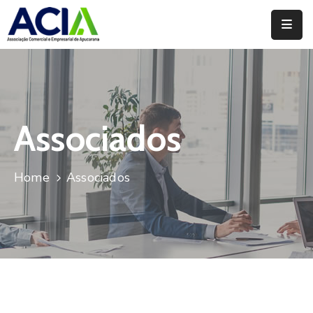
Home
Institucional
Serviços
Associados
Campanhas
Home
Associados
Convênios
E
Benefícios
Fórum
Desenvolve
Instituto