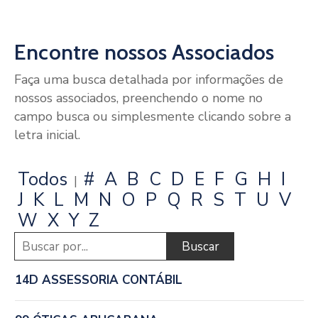
De
Pesquisa
Encontre nossos Associados
Imprensa
Faça uma busca detalhada por informações de
Contato
nossos associados, preenchendo o nome no
campo busca ou simplesmente clicando sobre a
letra inicial.
Todos
#
A
B
C
D
E
F
G
H
I
|
J
K
L
M
N
O
P
Q
R
S
T
U
V
W
X
Y
Z
14D ASSESSORIA CONTÁBIL