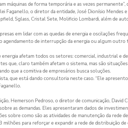
cam máquinas de forma temporária e as vezes permanente”, d
i Faganello, o diretor da entidade, José Dionísio Mendes 
field, Sglass, Cristal Sete, Molificio Lombardi, além de aut
presas em lidar com as quedas de energia e oscilações freq
o agendamento de interrupção da energia ou algum outro t
nergia afetam todos os setores: comercial, industrial e de 
es que, claro também afetam o sistema, mas são situaçõe
ndo que a comitiva de empresários busca soluções.
sta, que está dando consultoria neste caso. “Ele apresent
Faganello.
ibuição, Hemerson Pedroso, o diretor de comunicação, David 
s sobre as demandas. Eles apresentaram dados de investime
ções sobre como são as atividades de manutenção da rede de
3 milhões para reforçar e expandir a rede de distribuição de