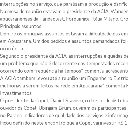
interrupções no serviço, que paralisam a produção e danifi
Na mesa de reunião estavam o presidente da ACIA, Wanderle
apucaranenses da Pandaplast, Forquimica, Itália Milano, Crop
Principais assuntos
Dentre os principais assuntos estavam a dificuldade das em
em Apucarana. Um dos pedidos e assuntos demandados foi 
ocorrência.
Segundo o presidente da ACIA, as interrupções e quedas de e
um problema que não é decorrente das tempestades recent
ocorrendo com frequência há tempos”, comenta, acrescenta
A ACIA também levou até a reunião um Engenheiro Eletrici
melhorias a serem feitos na rede em Apucarana”, comenta 
Investimentos
O presidente da Copel, Daniel Slaviero, o diretor de distr
ouvidor da Copel, Ubirajara Brum, ouviram os participante
no Paraná, indicadores de qualidade dos serviços e informa
Ficou definido neste encontro que a Copel vai investir R$ 1