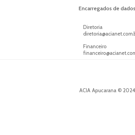
Encarregados de dado
Diretoria
diretoria@acianet.com.
Financeiro
financeiro@acianet.co
ACIA Apucarana © 2024.