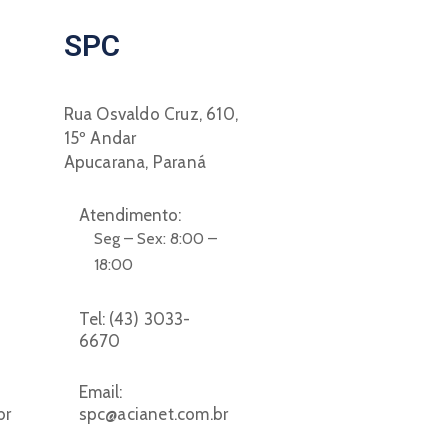
SPC
Rua Osvaldo Cruz, 610,
15º Andar
Apucarana, Paraná
Atendimento:
Seg – Sex: 8:00 –
18:00
Tel:
(43) 3033-
6670
Email:
br
spc@acianet.com.br