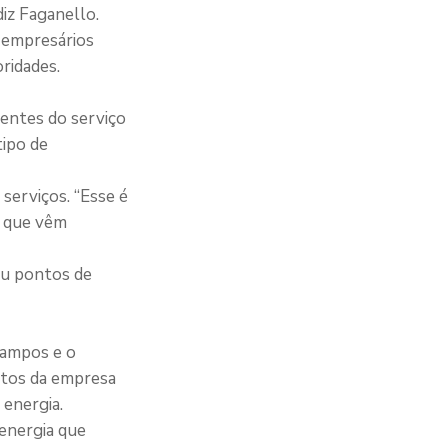
iz Faganello.
e empresários
oridades.
uentes do serviço
ipo de
serviços. “Esse é
s que vêm
ou pontos de
Campos e o
ntos da empresa
 energia.
 energia que