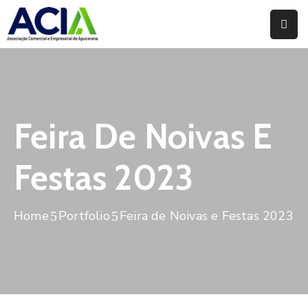
Home
Institucional
Serviços
Feira De Noivas E
Campanhas
Festas 2023
Convênios
E
Home
Portfolio
Feira de Noivas e Festas 2023
Benefícios
Fórum
Desenvolve
Instituto