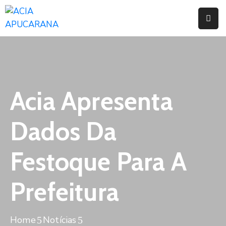
Home
Institucional
Serviços
Acia Apresenta
Campanhas
Dados Da
Convênios
E
Festoque Para A
Benefícios
Prefeitura
Fórum
Desenvolve
Instituto
Home
Notícias