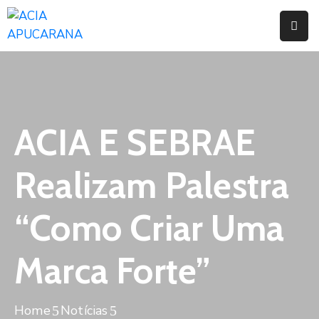
Home
Institucional
Serviços
ACIA E SEBRAE
Campanhas
Realizam Palestra
Convênios
E
“Como Criar Uma
Benefícios
Marca Forte”
Fórum
Desenvolve
Instituto
Home
Notícias