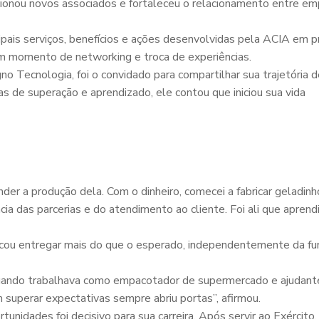
ionou novos associados e fortaleceu o relacionamento entre em
ipais serviços, benefícios e ações desenvolvidas pela ACIA em p
m momento de networking e troca de experiências.
 Tecnologia, foi o convidado para compartilhar sua trajetória d
 de superação e aprendizado, ele contou que iniciou sua vida
nder a produção dela. Com o dinheiro, comecei a fabricar geladin
ia das parcerias e do atendimento ao cliente. Foi ali que aprend
ou entregar mais do que o esperado, independentemente da fu
 quando trabalhava como empacotador de supermercado e ajudant
superar expectativas sempre abriu portas”, afirmou.
nidades foi decisivo para sua carreira. Após servir ao Exército,