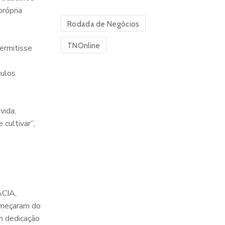
própria
Rodada de Negócios
TNOnline
ermitisse
culos
vida,
cultivar”,
ACIA,
começaram do
m dedicação