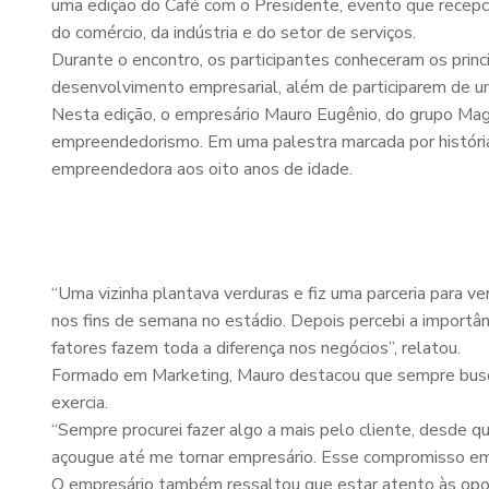
uma edição do Café com o Presidente, evento que recepc
do comércio, da indústria e do setor de serviços.
Durante o encontro, os participantes conheceram os princ
desenvolvimento empresarial, além de participarem de u
Nesta edição, o empresário Mauro Eugênio, do grupo Magno
empreendedorismo. Em uma palestra marcada por histórias
empreendedora aos oito anos de idade.
“Uma vizinha plantava verduras e fiz uma parceria para ve
nos fins de semana no estádio. Depois percebi a importânc
fatores fazem toda a diferença nos negócios”, relatou.
Formado em Marketing, Mauro destacou que sempre busc
exercia.
“Sempre procurei fazer algo a mais pelo cliente, desde
açougue até me tornar empresário. Esse compromisso em 
O empresário também ressaltou que estar atento às oportu