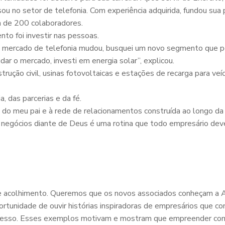
sou no setor de telefonia. Com experiência adquirida, fundou sua 
ca de 200 colaboradores.
to foi investir nas pessoas.
 mercado de telefonia mudou, busquei um novo segmento que p
ar o mercado, investi em energia solar”, explicou.
ão civil, usinas fotovoltaicas e estações de recarga para veí
, das parcerias e da fé.
 do meu pai e à rede de relacionamentos construída ao longo da 
s negócios diante de Deus é uma rotina que todo empresário deve 
e acolhimento. Queremos que os novos associados conheçam a 
rtunidade de ouvir histórias inspiradoras de empresários que 
sucesso. Esses exemplos motivam e mostram que empreender co