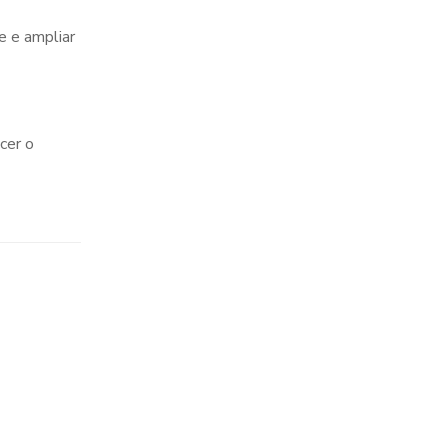
e e ampliar
cer o