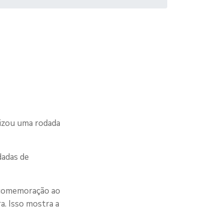
lizou uma rodada
dadas de
em comemoração ao
a. Isso mostra a