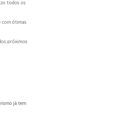
izo todos os
to com ótimas
 dos próximos
rismo já tem