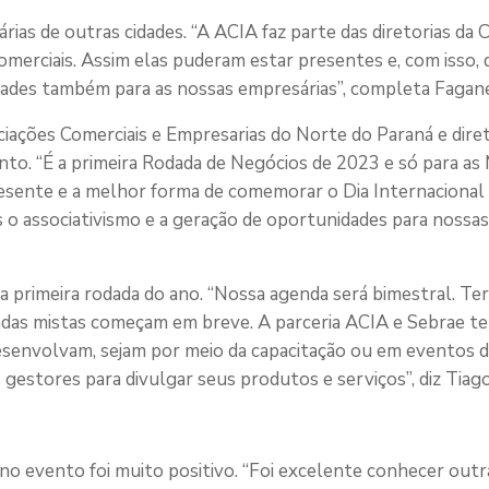
rias de outras cidades. “A ACIA faz parte das diretorias da C
merciais. Assim elas puderam estar presentes e, com isso, di
dades também para as nossas empresárias”, completa Fagane
ações Comerciais e Empresarias do Norte do Paraná e dire
nto. “É a primeira Rodada de Negócios de 2023 e só para as
esente e a melhor forma de comemorar o Dia Internacional
 o associativismo e a geração de oportunidades para nossas
 a primeira rodada do ano. “Nossa agenda será bimestral. T
odadas mistas começam em breve. A parceria ACIA e Sebrae t
esenvolvam, sejam por meio da capacitação ou em eventos 
gestores para divulgar seus produtos e serviços”, diz Tiago
 no evento foi muito positivo. “Foi excelente conhecer out