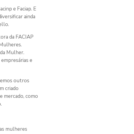
acinp e Faciap. E
versificar ainda
llo.
tora da FACIAP
 Mulheres.
 da Mulher.
 empresárias e
eremos outros
em criado
de mercado, como
.
ras mulheres