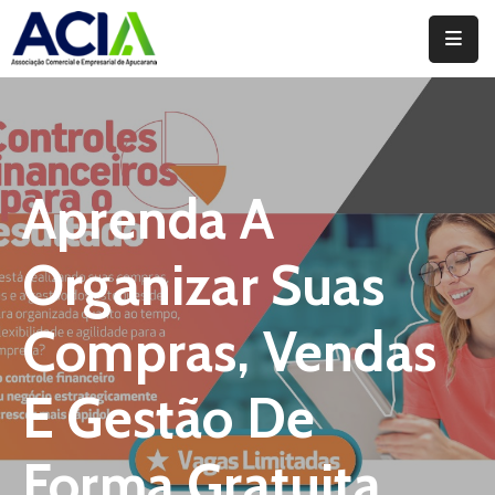
Home
Institucional
Serviços
Aprenda A
Campanhas
Organizar Suas
Convênios
E
Compras, Vendas
Benefícios
E Gestão De
Fórum
Desenvolve
Forma Gratuita
Instituto