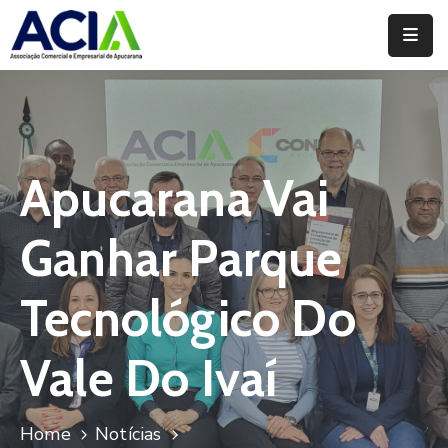
Home
Institucional
Serviços
Apucarana Vai
Campanhas
Ganhar Parque
Convênios
E
Tecnológico Do
Benefícios
Vale Do Ivaí
Fórum
Desenvolve
Instituto
Home
Notícias