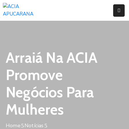
Home
Institucional
Serviços
Arraiá Na ACIA
Campanhas
Promove
Convênios
E
Negócios Para
Benefícios
Mulheres
Fórum
Desenvolve
Instituto
Home
Notícias