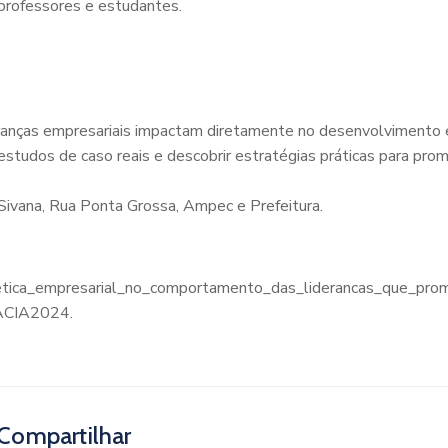
professores e estudantes.
deranças empresariais impactam diretamente no desenvolvimento
studos de caso reais e descobrir estratégias práticas para pro
Sivana, Rua Ponta Grossa, Ampec e Prefeitura.
a_etica_empresarial_no_comportamento_das_liderancas_que_p
CIA2024.
Compartilhar