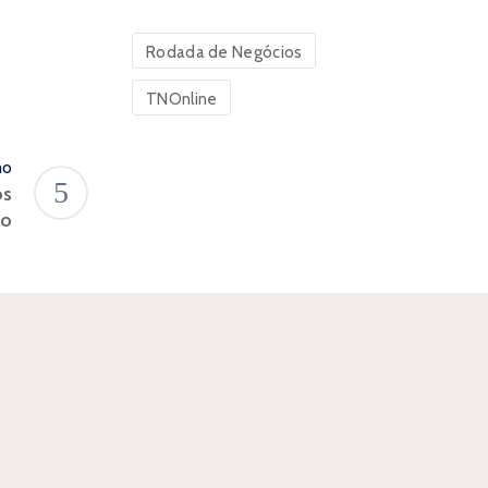
Rodada de Negócios
TNOnline
mo
os
do