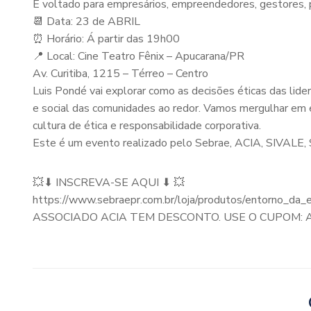
É voltado para empresários, empreendedores, gestores, 
📆 Data: 23 de ABRIL
⏰ Horário: Á partir das 19h00
📍 Local: Cine Teatro Fênix – Apucarana/PR
Av. Curitiba, 1215 – Térreo – Centro
Luis Pondé vai explorar como as decisões éticas das li
e social das comunidades ao redor. Vamos mergulhar em e
cultura de ética e responsabilidade corporativa.
Este é um evento realizado pelo Sebrae, ACIA, SIVALE, 
💥⬇ INSCREVA-SE AQUI ⬇ 💥
https://www.sebraepr.com.br/loja/produtos/entorno_d
ASSOCIADO ACIA TEM DESCONTO. USE O CUPOM: A