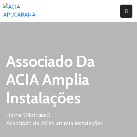
Home
Institucional
Serviços
Associado Da
Campanhas
ACIA Amplia
Convênios
E
Instalações
Benefícios
Fórum
Home
Notícias
Desenvolve
Associado da ACIA amplia instalações
Instituto