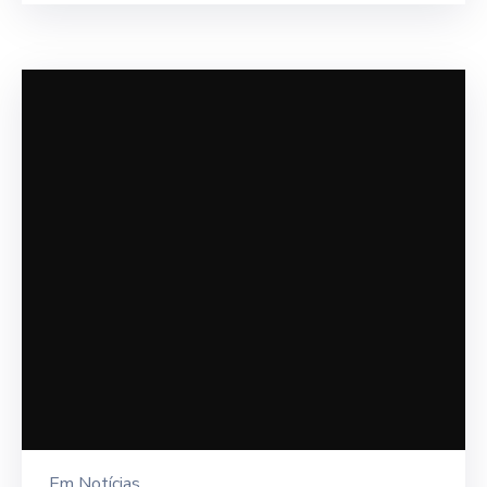
Em
Notícias
ACIA Apoia Futsal Feminino De
Apucarana Em Jogo Da Final
Continue lendo
...
1
30
31
32