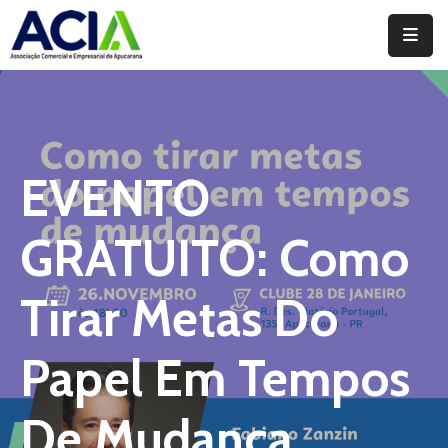
Home
Institucional
Serviços
EVENTO
Campanhas
GRATUITO: Como
Convênios
E
Tirar Metas Do
Benefícios
Papel Em Tempos
Fórum
Desenvolve
De Mudança
Instituto