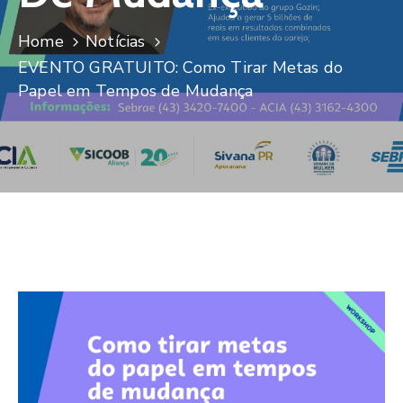
De
Pesquisa
Home
Notícias
EVENTO GRATUITO: Como Tirar Metas do
Imprensa
Papel em Tempos de Mudança
Contato