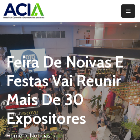
Home
Institucional
Serviços
Feira De Noivas E
Campanhas
Festas Vai Reunir
Convênios
E
Mais De 30
Benefícios
Expositores
Fórum
Desenvolve
Instituto
Home
Notícias