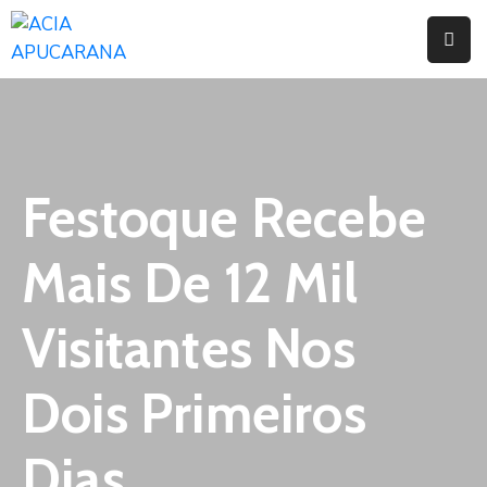
Home
Institucional
Serviços
Festoque Recebe
Campanhas
Mais De 12 Mil
Convênios
E
Visitantes Nos
Benefícios
Dois Primeiros
Fórum
Desenvolve
Dias
Instituto