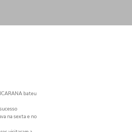
PUCARANA bateu
 sucesso
uva na sexta e no
es visitaram a