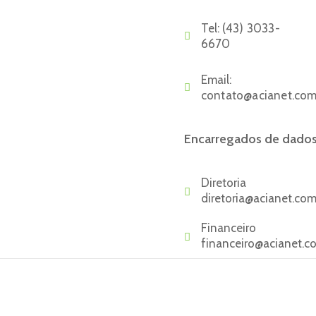
Tel:
(43) 3033-
6670
Email:
contato@acianet.com
Encarregados de dado
Diretoria
diretoria@acianet.com
Financeiro
financeiro@acianet.c