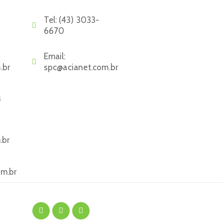
Tel:
(43) 3033-
6670
Email:
.br
spc@acianet.com.br
s
.br
om.br