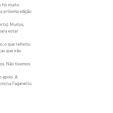
 foi muito
a próxima edição
rts). Muitos,
para estar
, o que refletiu
as que irão
dos. Não tivemos
 apoio. A
onclui Faganello.