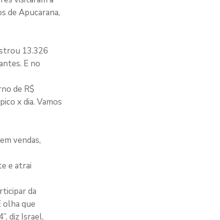
os de Apucarana,
istrou 13.326
antes. E no
rno de R$
pico x dia. Vamos
 em vendas,
e e atrai
ticipar da
E olha que
 diz Israel.