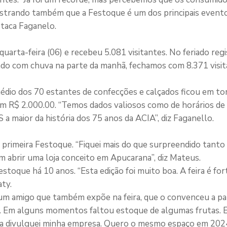
mostrando também que a Festoque é um dos principais event
staca Faganelo.
uarta-feira (06) e recebeu 5.081 visitantes. No feriado reg
bado com chuva na parte da manhã, fechamos com 8.371 visit
médio dos 70 estantes de confecções e calçados ficou em to
em R$ 2.000.00. “Temos dados valiosos como de horários de 
maior da história dos 75 anos da ACIA”, diz Faganello.
primeira Festoque. “Fiquei mais do que surpreendido tanto
 abrir uma loja conceito em Apucarana”, diz Mateus.
stoque há 10 anos. “Esta edição foi muito boa. A feira é fort
aty.
i um amigo que também expõe na feira, que o convenceu a par
do. Em alguns momentos faltou estoque de algumas frutas. 
a divulguei minha empresa. Quero o mesmo espaço em 2024”,