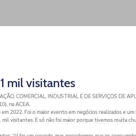
 mil visitantes
IAÇÃO, COMERCIAL, INDUSTRIAL E DE SERVIÇOS DE A
10), na ACEA.
e em 2022. Foi o maior evento em negócios realizados e um
il visitantes. E só não foi maior porque tivemos muita ch
ntes. “Já foi um recorde, mas percebemos que os consumidor