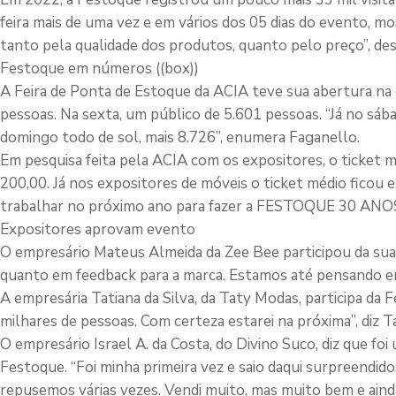
feira mais de uma vez e em vários dos 05 dias do evento, 
tanto pela qualidade dos produtos, quanto pelo preço”, de
Festoque em números ((box))
A Feira de Ponta de Estoque da ACIA teve sua abertura na q
pessoas. Na sexta, um público de 5.601 pessoas. “Já no sá
domingo todo de sol, mais 8.726”, enumera Faganello.
Em pesquisa feita pela ACIA com os expositores, o ticket 
200,00. Já nos expositores de móveis o ticket médio ficou 
trabalhar no próximo ano para fazer a FESTOQUE 30 ANOS a 
Expositores aprovam evento
O empresário Mateus Almeida da Zee Bee participou da sua 
quanto em feedback para a marca. Estamos até pensando em
A empresária Tatiana da Silva, da Taty Modas, participa da Fe
milhares de pessoas. Com certeza estarei na próxima”, diz T
O empresário Israel A. da Costa, do Divino Suco, diz que fo
Festoque. “Foi minha primeira vez e saio daqui surpreendi
repusemos várias vezes. Vendi muito, mas muito bem e aind