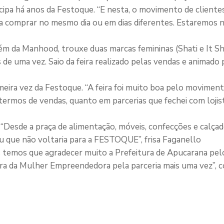
cipa há anos da Festoque. “E nesta, o movimento de clientes
a comprar no mesmo dia ou em dias diferentes. Estaremos n
m da Manhood, trouxe duas marcas femininas (Shati e It Shi
de uma vez. Saio da feira realizado pelas vendas e animado 
eira vez da Festoque. “A feira foi muito boa pelo movimento
ermos de vendas, quanto em parcerias que fechei com lojist
“Desde a praça de alimentação, móveis, confecções e calça
u que não voltaria para a FESTOQUE”, frisa Faganello
temos que agradecer muito a Prefeitura de Apucarana pelo
ra da Mulher Empreendedora pela parceria mais uma vez”, c