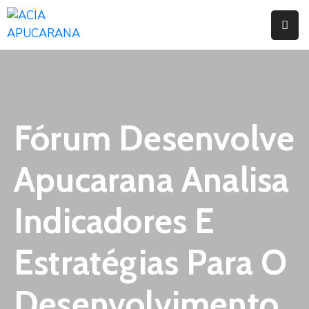
Home
Institucional
Serviços
Fórum Desenvolve
Campanhas
Apucarana Analisa
Convênios
E
Indicadores E
Benefícios
Estratégias Para O
Fórum
Desenvolve
Desenvolvimento
Instituto