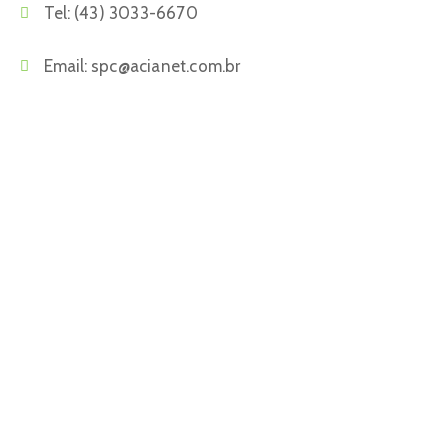
Tel:
(43) 3033-6670
Email:
spc@acianet.com.br