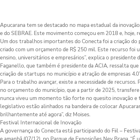
Apucarana tem se destacado no mapa estadual da inovação,
e do SEBRAE. Este movimento começou em 2018 e, hoje, re
Um dos trabalhos importantes do Conecta foi a criação do 
criado com um orçamento de R$ 250 mil. Este recurso foi u
ensino, universitários e empresários”, explica o president
Faganello, que também é presidente da ACIA, ressalta que out
criação de startups no município e atração de empresas 4.0”
Para o trabalho avançar, existe a necessidade de recursos
no orçamento do município, que a partir de 2025, transfere
nunca viveu um momento tão forte no quesito inovação e te
legislativo estão alinhados na bandeira de colocar Apucar
brilhantemente até agora”, diz Moises.
Festival Internacional de Inovação
A governança do Conecta está participando do Fiil – Festiv
e amanhã (07/12), no Parque de Exposições Ney Braga. “É u