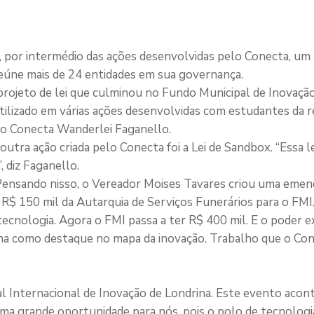
 por intermédio das ações desenvolvidas pelo Conecta, um
úne mais de 24 entidades em sua governança.
projeto de lei que culminou no Fundo Municipal de Inovação
tilizado em várias ações desenvolvidas com estudantes da r
e do Conecta Wanderlei Faganello.
ra ação criada pelo Conecta foi a Lei de Sandbox. “Essa lei 
, diz Faganello.
. Pensando nisso, o Vereador Moises Tavares criou uma eme
 R$ 150 mil da Autarquia de Serviços Funerários para o FMI
cnologia. Agora o FMI passa a ter R$ 400 mil. E o poder e
ana como destaque no mapa da inovação. Trabalho que o Con
al Internacional de Inovação de Londrina. Este evento acont
ma grande oportunidade para nós, pois o polo de tecnologi