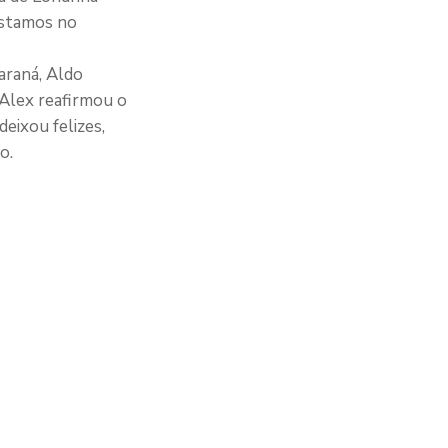
estamos no
Paraná, Aldo
 Alex reafirmou o
eixou felizes,
o.