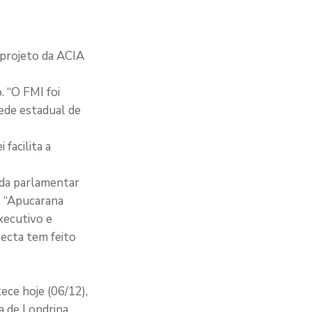
 projeto da ACIA
. “O FMI foi
ede estadual de
facilita a
nda parlamentar
. “Apucarana
xecutivo e
ecta tem feito
ece hoje (06/12),
a de Londrina