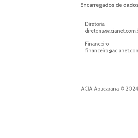
Encarregados de dado
Diretoria
diretoria@acianet.com.
Financeiro
financeiro@acianet.co
ACIA Apucarana © 2024.