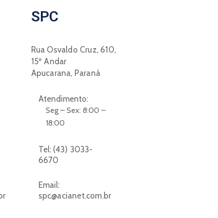
SPC
Rua Osvaldo Cruz, 610,
15º Andar
Apucarana, Paraná
Atendimento:
Seg – Sex: 8:00 –
18:00
Tel:
(43) 3033-
6670
Email:
br
spc@acianet.com.br