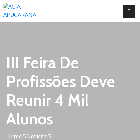
Home
Institucional
Serviços
III Feira De
Campanhas
Profissões Deve
Convênios
E
Reunir 4 Mil
Benefícios
Alunos
Fórum
Desenvolve
Instituto
Home
Notícias