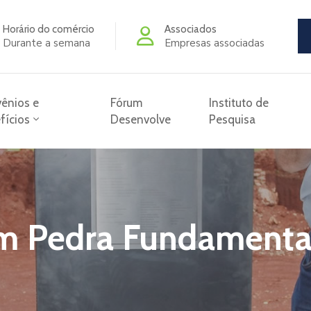
Horário do comércio
Associados
Durante a semana
Empresas associadas
ênios e
Fórum
Instituto de
fícios
Desenvolve
Pesquisa
m Pedra Fundamenta