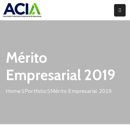
Home
Institucional
Serviços
Mérito
Campanhas
Empresarial 2019
Convênios
E
Home
Portfolio
Mérito Empresarial 2019
Benefícios
Fórum
Desenvolve
Instituto