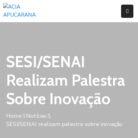
Home
Institucional
Serviços
SESI/SENAI
Campanhas
Realizam Palestra
Convênios
E
Sobre Inovação
Benefícios
Fórum
Home
Notícias
Desenvolve
SESI/SENAI realizam palestra sobre inovação
Instituto