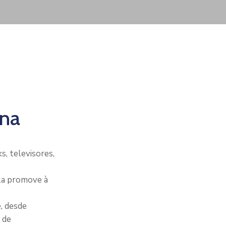
ana
, televisores,
Ela promove à
, desde
 de