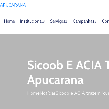
Home
Institucional
Serviços
Campanhas
Con
Sicoob E ACIA 
Apucarana
Home
Notícias
Sicoob e ACIA trazem “cur