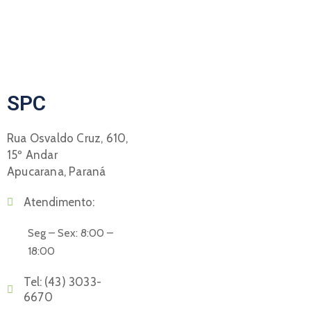
financeiro@acianet.com.br
SPC
Rua Osvaldo Cruz, 610,
15º Andar
Apucarana, Paraná
Atendimento:
Seg – Sex: 8:00 –
18:00
Tel:
(43) 3033-
6670