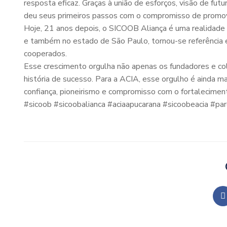
resposta eficaz. Graças à união de esforços, visão de fut
deu seus primeiros passos com o compromisso de promov
Hoje, 21 anos depois, o SICOOB Aliança é uma realidad
e também no estado de São Paulo, tornou-se referência e
cooperados.
Esse crescimento orgulha não apenas os fundadores e co
história de sucesso. Para a ACIA, esse orgulho é ainda 
confiança, pioneirismo e compromisso com o fortalecimen
#sicoob #sicoobalianca #aciaapucarana #sicoobeacia #pa