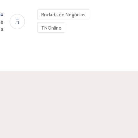
mo
Rodada de Negócios
fé
TNOnline
na