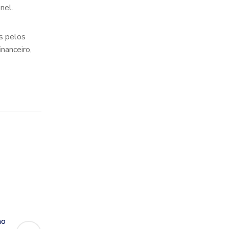
nel.
s pelos
nanceiro,
mo