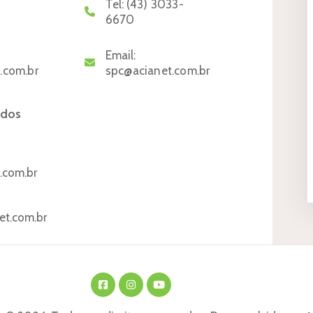
Tel:
(43) 3033-
6670
Email:
.com.br
spc@acianet.com.br
ados
t.com.br
et.com.br