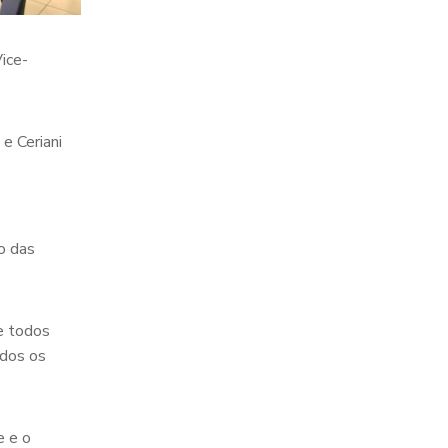
ice-
e Ceriani
o das
ue todos
odos os
e e o