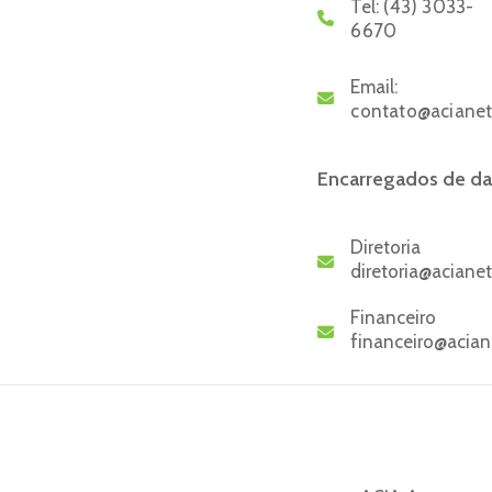
Tel:
(43) 3033-
6670
Email:
contato@acianet
Encarregados de d
Diretoria
diretoria@aciane
Financeiro
financeiro@acian