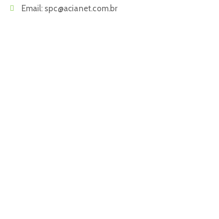
Email:
spc@acianet.com.br