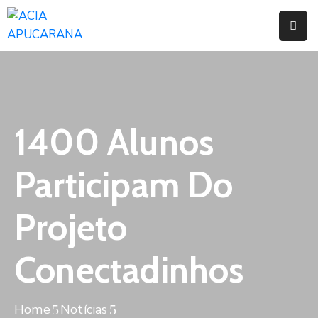
Home
Institucional
Serviços
1400 Alunos
Campanhas
Participam Do
Convênios
E
Projeto
Benefícios
Conectadinhos
Fórum
Desenvolve
Instituto
Home
Notícias