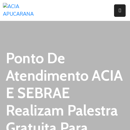
Home
Institucional
Serviços
Ponto De
Campanhas
Atendimento ACIA
Convênios
E
E SEBRAE
Benefícios
Realizam Palestra
Fórum
Desenvolve
Gratuita Para
Instituto