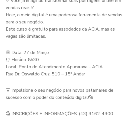
✨ Você já imaginou transformar suas postagens online em
vendas reais⁉️
Hoje, o meio digital é uma poderosa ferramenta de vendas
para o seu negócio.
Este curso é gratuito para associados da ACIA, mas as
vagas são limitadas.
📆 Data: 27 de Março
⏰ Horário: 8h30
Local: Ponto de Atendimento Apucarana – ACIA
Rua Dr. Oswaldo Cruz, 510 – 15º Andar
💡 Impulsione o seu negócio para novos patamares de
sucesso com o poder do conteúdo digital!🚀
🧐 INSCRIÇÕES E INFORMAÇÕES: (43) 3162-4300