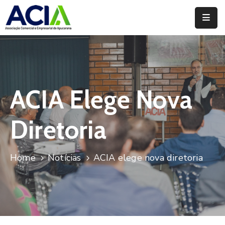
Home
Institucional
Serviços
ACIA Elege Nova
Campanhas
Diretoria
Convênios
E
Home
Notícias
ACIA elege nova diretoria
Benefícios
Fórum
Desenvolve
Instituto