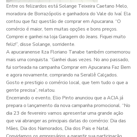
Entre os felizardos está Solange Teixeira Caetano Melo,
moradora de Borrazópolis e ganhadora do Vale do Ivaí. Ela
contou que faz questão de comprar em Apucarana. “O
comércio é maior, tem muitas opções e bons preços.
Comprei e ganhei na loja Garagem do Jeans. Fiquei muito
feliz!”, disse Solange, sorridente.
A apucaranense Ilza Floriano Tanabe também comemorou
mais uma conquista. “Ganhei duas vezes. No ano passado,
fui sorteada na campanha Comprar em Apucarana Faz Bem
e agora novamente, comprando na Serallê Calçados.
Gosto e prestigio o comércio local, que tem tudo o que a
gente precisa”, relatou.
Encerrando o evento, Elio Pinto anunciou que a ACIA já
prepara o lançamento da nova campanha promocional. “No
dia 23 de fevereiro vamos apresentar uma grande ação
que vai abranger as principais datas do comércio: Dia das
Mães, Dia dos Namorados, Dia dos Pais e Natal.
Convidamos os empresários a garantir sua participação.