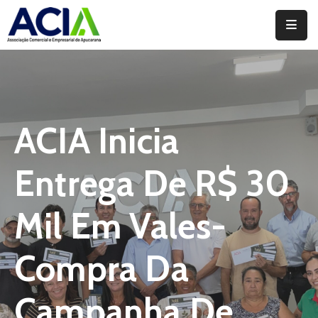
Home
Institucional
Serviços
ACIA Inicia
Campanhas
Entrega De R$ 30
Convênios
E
Mil Em Vales-
Benefícios
Compra Da
Fórum
Desenvolve
Campanha De
Instituto