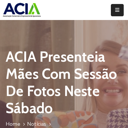
Home
Institucional
Serviços
ACIA Presenteia
Campanhas
Mães Com Sessão
Convênios
E
De Fotos Neste
Benefícios
Sábado
Fórum
Desenvolve
Instituto
Home
Notícias