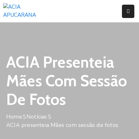
Home
Institucional
Serviços
ACIA Presenteia
Campanhas
Mães Com Sessão
Convênios
E
De Fotos
Benefícios
Fórum
Home
Notícias
Desenvolve
ACIA presenteia Mães com sessão de fotos
Instituto