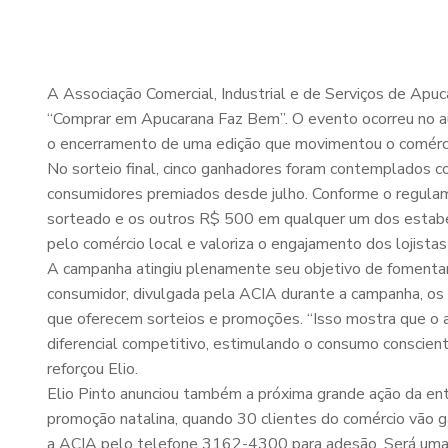
A Associação Comercial, Industrial e de Serviços de Apuc
“Comprar em Apucarana Faz Bem”. O evento ocorreu no au
o encerramento de uma edição que movimentou o comércio
No sorteio final, cinco ganhadores foram contemplados 
consumidores premiados desde julho. Conforme o regulam
sorteado e os outros R$ 500 em qualquer um dos estabele
pelo comércio local e valoriza o engajamento dos lojistas 
A campanha atingiu plenamente seu objetivo de fomentar
consumidor, divulgada pela ACIA durante a campanha, os 
que oferecem sorteios e promoções. “Isso mostra que o 
diferencial competitivo, estimulando o consumo conscient
reforçou Elio.
Elio Pinto anunciou também a próxima grande ação da e
promoção natalina, quando 30 clientes do comércio vão g
a ACIA pelo telefone 3162-4300 para adesão. Será uma op