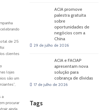
ACIA promove
palestra gratuita
sobre
campanha
oportunidades de
 celebrando
negócios com a
China
total de 25
29 de julho de 2026
foi
os clientes
ACIA e FACIAP
do
apresentam nova
nas lojas
solução para
cobrança de dívidas
mios são um
ciantes”,
17 de julho de 2026
s a
Tags
em procurar
rair ainda