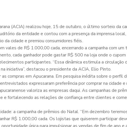
arana (ACIA) realizou hoje, 15 de outubro, o último sorteio da 
ditório da entidade e contou com a presença da imprensa local,
 da cidade e premiou consumidores fiéis.
com vales de R$ 1.000,00 cada, encerrando a campanha com um 
ento, cada ganhador pode gastar R$ 500 na loja onde o cupom 
cimentos participantes. “Essa dinâmica estimula a circulação d
na iniciativa”, destacou o presidente da ACIA, Elio Pinto.
 as compras em Apucarana. Em pesquisa inédita sobre o perfil 
entrevistados expressaram preferência por comprar na cidade e 
apucaranense valoriza as empresas daqui. As campanhas de prê
e e fortalecendo as relações de confiança entre clientes e comer
ntidade: a campanha de prêmios do Natal. “Em dezembro teremo
anhar R$ 1.000,00 cada. Os lojistas que quiserem participar dev
ortunidade única para impulsionar as vendas de fim de ano e at