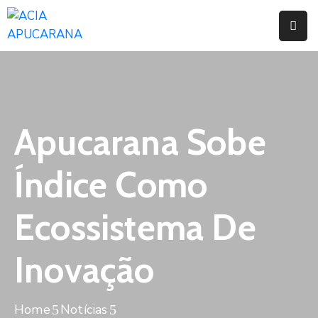
Home
Institucional
Serviços
Apucarana Sobe
Campanhas
Índice Como
Convênios
E
Ecossistema De
Benefícios
Inovação
Fórum
Desenvolve
Instituto
Home
Notícias