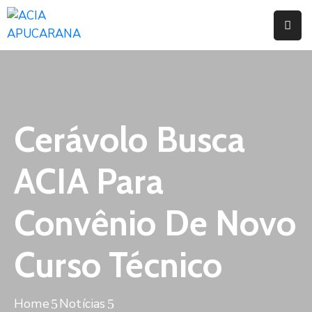
Home
Institucional
Serviços
Cerávolo Busca
Campanhas
ACIA Para
Convênios
E
Convênio De Novo
Benefícios
Curso Técnico
Fórum
Desenvolve
Instituto
Home
Notícias