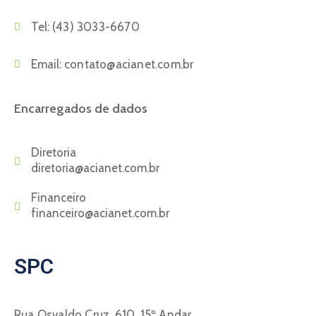
Tel:
(43) 3033-6670
Email:
contato@acianet.com.br
Encarregados de dados
Diretoria
diretoria@acianet.com.br
Financeiro
financeiro@acianet.com.br
SPC
Rua Osvaldo Cruz, 610, 15º Andar