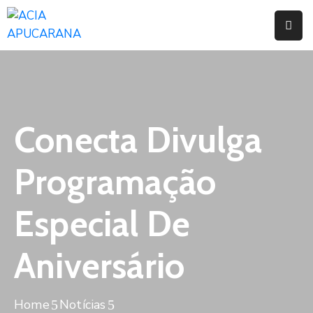
Home
Institucional
Serviços
Conecta Divulga
Campanhas
Programação
Convênios
E
Especial De
Benefícios
Aniversário
Fórum
Desenvolve
Instituto
Home
Notícias