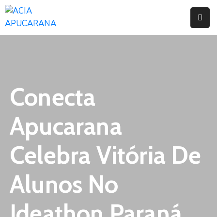
Home
Institucional
Serviços
Conecta
Campanhas
Apucarana
Convênios
E
Celebra Vitória De
Benefícios
Alunos No
Fórum
Desenvolve
Ideathon Paraná
Instituto