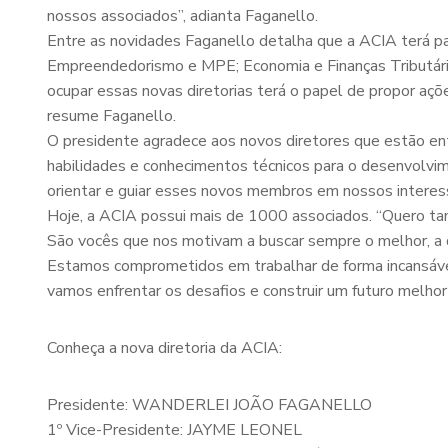
nossos associados”, adianta Faganello.
Entre as novidades Faganello detalha que a ACIA terá pa
Empreendedorismo e MPE; Economia e Finanças Tributárias
ocupar essas novas diretorias terá o papel de propor aç
resume Faganello.
O presidente agradece aos novos diretores que estão ent
habilidades e conhecimentos técnicos para o desenvolvi
orientar e guiar esses novos membros em nossos interesse
Hoje, a ACIA possui mais de 1000 associados. “Quero ta
São vocês que nos motivam a buscar sempre o melhor, a d
Estamos comprometidos em trabalhar de forma incansáve
vamos enfrentar os desafios e construir um futuro melhor 
Conheça a nova diretoria da ACIA:
Presidente: WANDERLEI JOÃO FAGANELLO
1º Vice-Presidente: JAYME LEONEL