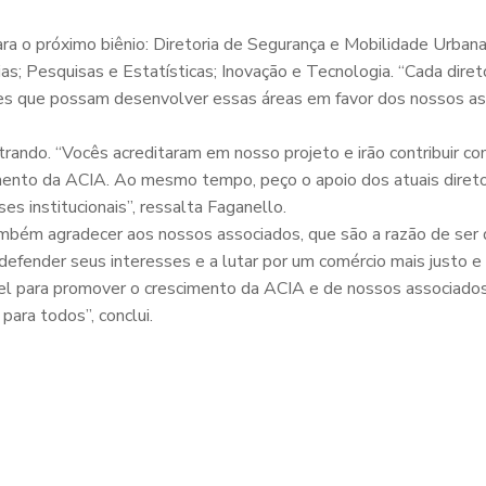
ra o próximo biênio: Diretoria de Segurança e Mobilidade Urbana
; Pesquisas e Estatísticas; Inovação e Tecnologia. “Cada diret
ões que possam desenvolver essas áreas em favor dos nossos as
rando. “Vocês acreditaram em nosso projeto e irão contribuir c
mento da ACIA. Ao mesmo tempo, peço o apoio dos atuais direto
s institucionais”, ressalta Faganello.
mbém agradecer aos nossos associados, que são a razão de ser 
efender seus interesses e a lutar por um comércio mais justo e
l para promover o crescimento da ACIA e de nossos associados.
para todos”, conclui.