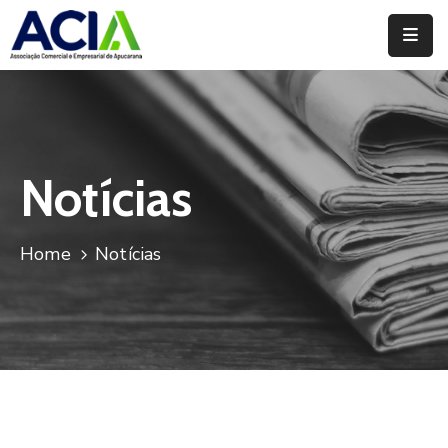
Home
Institucional
Serviços
Notícias
Campanhas
Home
Notícias
Convênios
E
Benefícios
Fórum
Desenvolve
Instituto