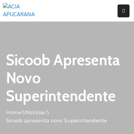
Home
Institucional
Serviços
Sicoob Apresenta
Campanhas
Novo
Convênios
E
Superintendente
Benefícios
Fórum
Home
Notícias
Desenvolve
Sicoob apresenta novo Superintendente
Instituto