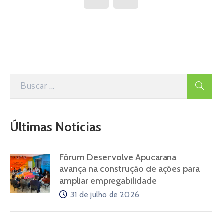
Continue lendo
...
1
2
3
4
6